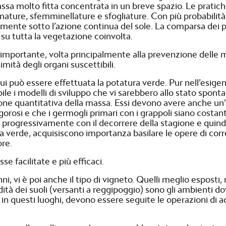
a molto fitta concentrata in un breve spazio. Le pratiche 
ature, sfemminellature e sfogliature. Con più probabilità a
samente sotto l’azione continua del sole. La comparsa dei
su tutta la vegetazione coinvolta.
ca importante, volta principalmente alla prevenzione delle
imità degli organi suscettibili.
cui può essere effettuata la potatura verde. Pur nell’esige
ile i modelli di sviluppo che vi sarebbero allo stato spon
zione quantitativa della massa. Essi devono avere anche un’
gorosi e che i germogli primari con i grappoli siano costa
progressivamente con il decorrere della stagione e quindi
a verde, acquisiscono importanza basilare le opere di corr
ore.
se facilitate e più efficaci.
i, vi è poi anche il tipo di vigneto. Quelli meglio esposti,
dità dei suoli (versanti a reggipoggio) sono gli ambienti d
 in questi luoghi, devono essere seguite le operazioni d