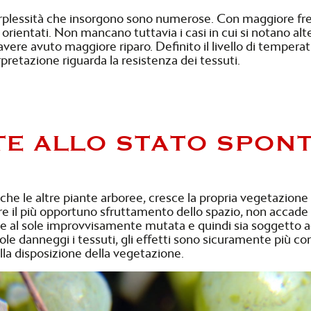
perplessità che insorgono sono numerose. Con maggiore freq
io orientati. Non mancano tuttavia i casi in cui si notano al
vere avuto maggiore riparo. Definito il livello di temper
rpretazione riguarda la resistenza dei tessuti.
ITE ALLO STATO SPON
che le altre piante arboree, cresce la propria vegetazione
ltre il più opportuno sfruttamento dello spazio, non acca
one al sole improvvisamente mutata e quindi sia soggetto 
sole danneggi i tessuti, gli effetti sono sicuramente più c
 alla disposizione della vegetazione.