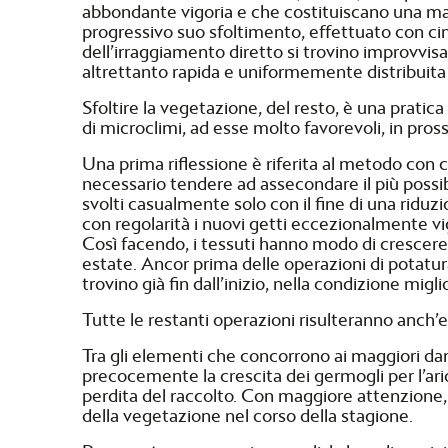
abbondante vigoria e che costituiscano una mass
progressivo suo sfoltimento, effettuato con cim
dell’irraggiamento diretto si trovino improvvi
altrettanto rapida e uniformemente distribuita 
Sfoltire la vegetazione, del resto, è una prati
di microclimi, ad esse molto favorevoli, in pross
Una prima riflessione è riferita al metodo con 
necessario tendere ad assecondare il più possib
svolti casualmente solo con il fine di una ridu
con regolarità i nuovi getti eccezionalmente vi
Così facendo, i tessuti hanno modo di crescere 
estate. Ancor prima delle operazioni di potatur
trovino già fin dall’inizio, nella condizione migli
Tutte le restanti operazioni risulteranno anch’es
Tra gli elementi che concorrono ai maggiori dann
precocemente la crescita dei germogli per l’ari
perdita del raccolto. Con maggiore attenzione,
della vegetazione nel corso della stagione.