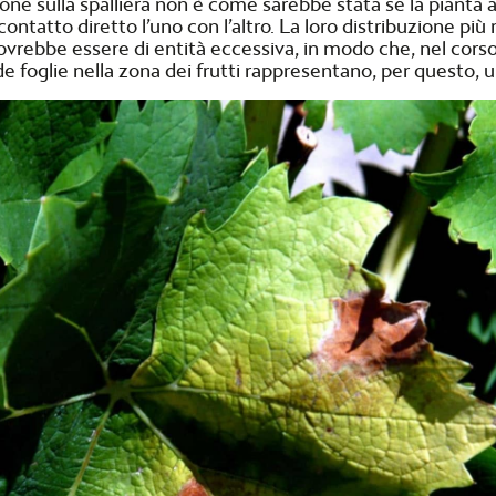
one sulla spalliera non è come sarebbe stata se la pianta ave
a contatto diretto l’uno con l’altro. La loro distribuzione 
ovrebbe essere di entità eccessiva, in modo che, nel corso 
de foglie nella zona dei frutti rappresentano, per questo, u