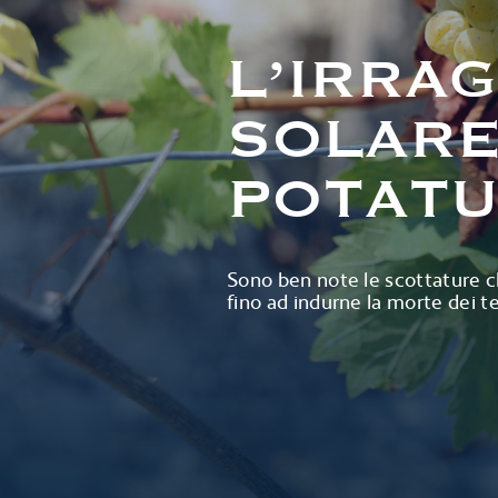
L’IRRA
SOLARE
POTATU
Sono ben note le scottature ch
fino ad indurne la morte dei te